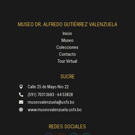
MUSEO DR. ALFREDO GUTIÉRREZ VALENZUELA
Inicio
Museo
Colecciones
Contacto
Tour Virtual
SUCRE
Calle 25 de Mayo Nro 22

(591) 70313683 - 64 53828

museovalenzuela@usfx.bo

www.museovalenzuela.usfx.bo

REDES SOCIALES