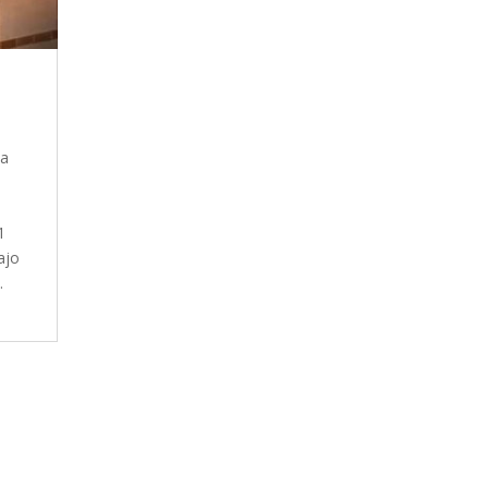
na
1
ajo
.