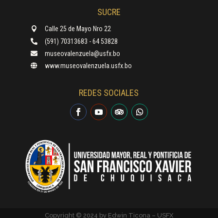
SUCRE
Calle 25 de Mayo Nro 22

(591) 70313683 - 64 53828

museovalenzuela@usfx.bo

www.museovalenzuela.usfx.bo

REDES SOCIALES
Copyright © 2024 by Edwin Ticona – USFX